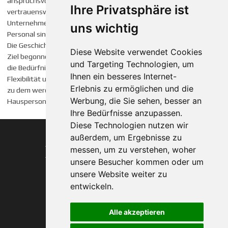
anspruchsvolle Kunden an. Die Agentur hat sich zu einem
Ihre Privatsphäre ist
vertrauenswürdigen Partner für Familien, Einzelpersonen und
Unternehmen entwickelt, die auf der Suche nach qualifiziertem
uns wichtig
Personal sind.
Die Geschichte der AOG zeigt, dass eine Idee, die mit einem klaren
Diese Website verwendet Cookies
Ziel begonnen hat, sich im Laufe der Zeit weiterentwickeln und an
und Targeting Technologien, um
die Bedürfnisse der Kunden angepasst werden muss. Dank der
Ihnen ein besseres Internet-
Flexibilität und Anpassungsfähigkeit der AOG konnte die Agentur
Erlebnis zu ermöglichen und die
zu dem werden, was sie heute ist: eine der führenden
Werbung, die Sie sehen, besser an
Hauspersonal-Agenturen in München.
Ihre Bedürfnisse anzupassen.
Diese Technologien nutzen wir
außerdem, um Ergebnisse zu
messen, um zu verstehen, woher
Agentur ohne
unsere Besucher kommen oder um
Grenzen
unsere Website weiter zu
seit 1993
entwickeln.
Impressum
Alle akzeptieren
Datenschutzerklärung